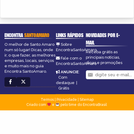
ENCONTRA
SANTOAMARO
LINKS RÁPIDOS
NOVIDADES POR E-
MAIL
O melhor de Santo Amaro
Sobre
num só lugar! Dicas, onde
EncontraSantoAmaro
Receba grátis as
ir, o que fazer, as melhores
principais notícias,
Fale com o
empresas, locais, serviços
dicas e promoções
EncontraSantoAmaro
e muito mais no guia
Encontra SantoAmaro.
ANUNCIE
:
Com
destaque
|
Grátis
Termos
|
Privacidade
|
Sitemap
Criado com
e
pelo time do EncontraBrasil