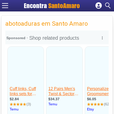
Encontra
SantoAmaro
Cadastrar empresa
Fazer login
abotoaduras em Santo Amaro
Criar conta