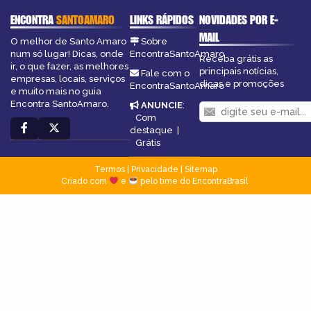
ENCONTRA
SANTOAMARO
LINKS RÁPIDOS
NOVIDADES POR E-
MAIL
O melhor de Santo Amaro
Sobre
num só lugar! Dicas, onde
EncontraSantoAmaro
Receba grátis as
ir, o que fazer, as melhores
principais notícias,
Fale com o
empresas, locais, serviços
dicas e promoções
EncontraSantoAmaro
e muito mais no guia
Encontra SantoAmaro.
ANUNCIE
:
Com
destaque
|
Grátis
Termos
|
Privacidade
|
Sitemap
Criado com
e
pelo time do EncontraBrasil