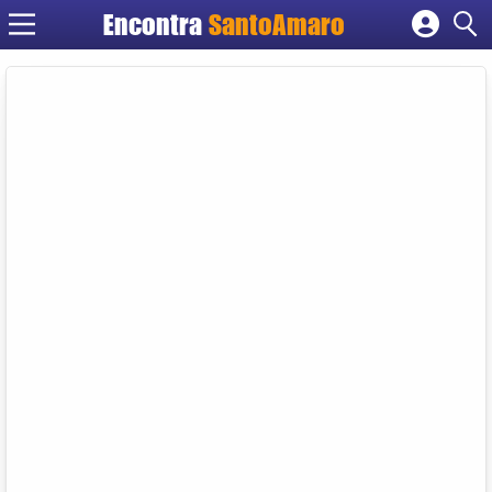
Encontra
SantoAmaro
Cadastrar empresa
Fazer login
Criar conta