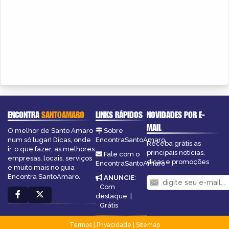
ENCONTRA
SANTOAMARO
LINKS RÁPIDOS
NOVIDADES POR E-
MAIL
O melhor de Santo Amaro
Sobre
num só lugar! Dicas, onde
EncontraSantoAmaro
Receba grátis as
ir, o que fazer, as melhores
principais notícias,
Fale com o
empresas, locais, serviços
dicas e promoções
EncontraSantoAmaro
e muito mais no guia
Encontra SantoAmaro.
ANUNCIE
:
Com
destaque
|
Grátis
Termos
|
Privacidade
|
Sitemap