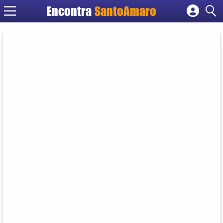
Encontra
SantoAmaro
Cadastrar empresa
Fazer login
Criar conta