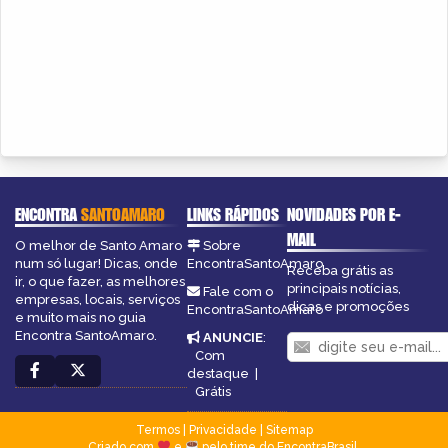
ENCONTRA
SANTOAMARO
LINKS RÁPIDOS
NOVIDADES POR E-
MAIL
O melhor de Santo Amaro
Sobre
num só lugar! Dicas, onde
EncontraSantoAmaro
Receba grátis as
ir, o que fazer, as melhores
principais notícias,
Fale com o
empresas, locais, serviços
dicas e promoções
EncontraSantoAmaro
e muito mais no guia
Encontra SantoAmaro.
ANUNCIE
:
Com
destaque
|
Grátis
Termos
|
Privacidade
|
Sitemap
Criado com
e
pelo time do EncontraBrasil