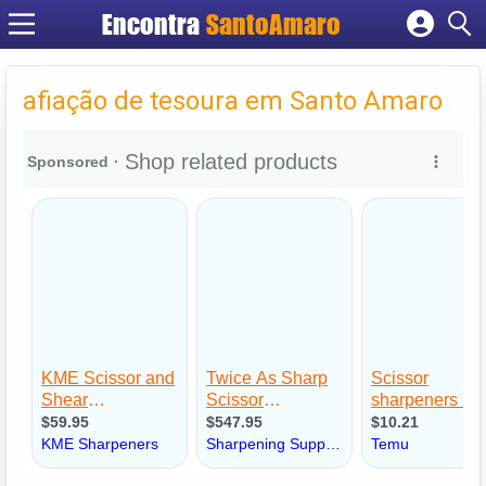
Encontra
SantoAmaro
Cadastrar empresa
Fazer login
afiação de tesoura em Santo Amaro
Criar conta