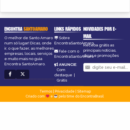
ENCONTRA
SANTOAMARO
LINKS RÁPIDOS
NOVIDADES POR E-
MAIL
O melhor de Santo Amaro
Sobre
num só lugar! Dicas, onde
EncontraSantoAmaro
Receba grátis as
ir, o que fazer, as melhores
principais notícias,
Fale com o
empresas, locais, serviços
dicas e promoções
EncontraSantoAmaro
e muito mais no guia
Encontra SantoAmaro.
ANUNCIE
:
Com
destaque
|
Grátis
Termos
|
Privacidade
|
Sitemap
Criado com
e
pelo time do EncontraBrasil