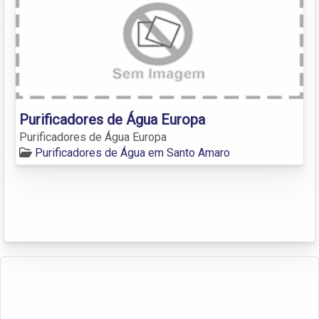
Purificadores de Água Europa
Purificadores de Água Europa
Purificadores de Água em Santo Amaro