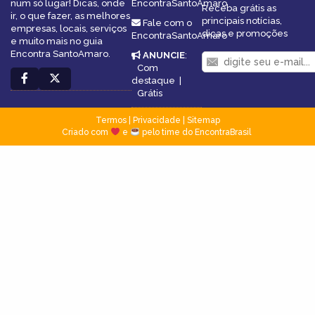
num só lugar! Dicas, onde
EncontraSantoAmaro
Receba grátis as
ir, o que fazer, as melhores
principais notícias,
Fale com o
empresas, locais, serviços
dicas e promoções
EncontraSantoAmaro
e muito mais no guia
Encontra SantoAmaro.
ANUNCIE
:
Com
destaque
|
Grátis
Termos
|
Privacidade
|
Sitemap
Criado com
e
pelo time do EncontraBrasil