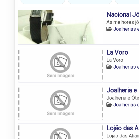
Nacional Jó
As melhores jó
Joalherias 
La Voro
La Voro
Joalherias 
Joalheria e
Joalheria e Ó
Joalherias 
Lojão das A
Lojão das Alia