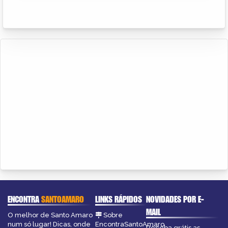
ENCONTRA
SANTOAMARO
LINKS RÁPIDOS
NOVIDADES POR E-
MAIL
O melhor de Santo Amaro
Sobre
num só lugar! Dicas, onde
EncontraSantoAmaro
Receba grátis as