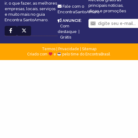
ir, o que fazer, as melhores
principais notícias,
Fale com o
empresas, locais, serviços
dicas e promoções
EncontraSantoAmaro
e muito mais no guia
Encontra SantoAmaro.
ANUNCIE
:
Com
destaque
|
Grátis
Termos
|
Privacidade
|
Sitemap
Criado com
e
pelo time do EncontraBrasil