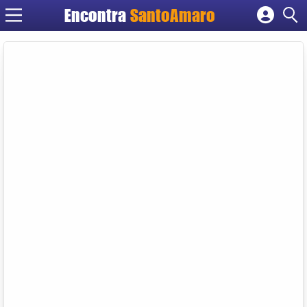
Encontra
SantoAmaro
Cadastrar empresa
Fazer login
Criar conta