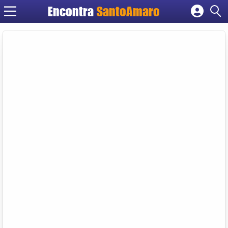
Encontra
SantoAmaro
Cadastrar empresa
Fazer login
Criar conta