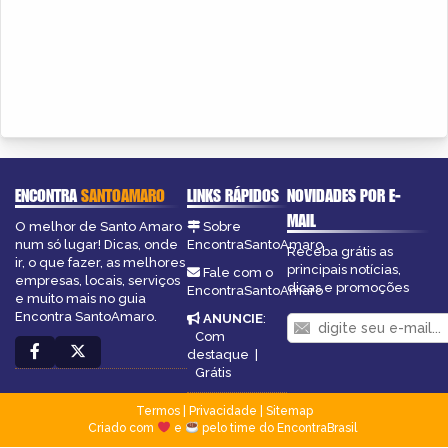
ENCONTRA
SANTOAMARO
LINKS RÁPIDOS
NOVIDADES POR E-
MAIL
O melhor de Santo Amaro
Sobre
num só lugar! Dicas, onde
EncontraSantoAmaro
Receba grátis as
ir, o que fazer, as melhores
principais notícias,
Fale com o
empresas, locais, serviços
dicas e promoções
EncontraSantoAmaro
e muito mais no guia
Encontra SantoAmaro.
ANUNCIE
:
Com
destaque
|
Grátis
Termos
|
Privacidade
|
Sitemap
Criado com
e
pelo time do EncontraBrasil