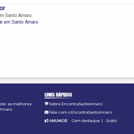
or
em Santo Amaro.
ar em Santo Amaro
LINKS RÁPIDOS
azer, as melhores
Sobre EncontraSantoAmaro
oAmaro.
Fale com o EncontraSantoAmaro
ANUNCIE
:
Com destaque
|
Grátis