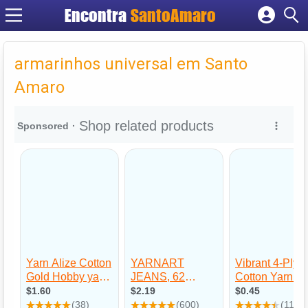
Encontra
SantoAmaro
Cadastrar empresa
Fazer login
armarinhos universal em Santo
Criar conta
Amaro