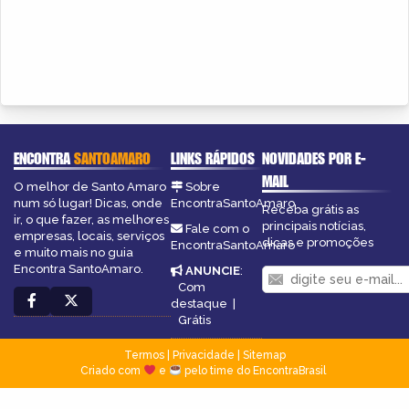
ENCONTRA
SANTOAMARO
LINKS RÁPIDOS
NOVIDADES POR E-
MAIL
O melhor de Santo Amaro
Sobre
num só lugar! Dicas, onde
EncontraSantoAmaro
Receba grátis as
ir, o que fazer, as melhores
principais notícias,
Fale com o
empresas, locais, serviços
dicas e promoções
EncontraSantoAmaro
e muito mais no guia
Encontra SantoAmaro.
ANUNCIE
:
Com
destaque
|
Grátis
Termos
|
Privacidade
|
Sitemap
Criado com
e
pelo time do EncontraBrasil