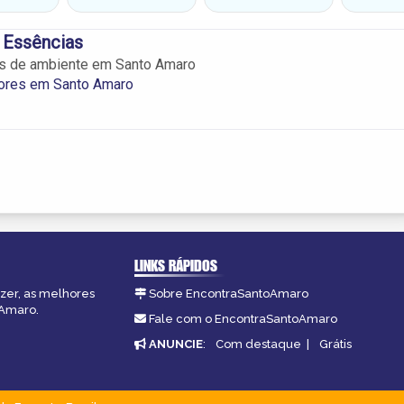
 Essências
s de ambiente em Santo Amaro
ores em Santo Amaro
LINKS RÁPIDOS
azer, as melhores
Sobre EncontraSantoAmaro
oAmaro.
Fale com o EncontraSantoAmaro
ANUNCIE
:
Com destaque
|
Grátis