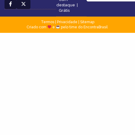
destaque
|
Grátis
Termos
|
Privacidade
|
Sitemap
Criado com
e
pelo time do EncontraBrasil