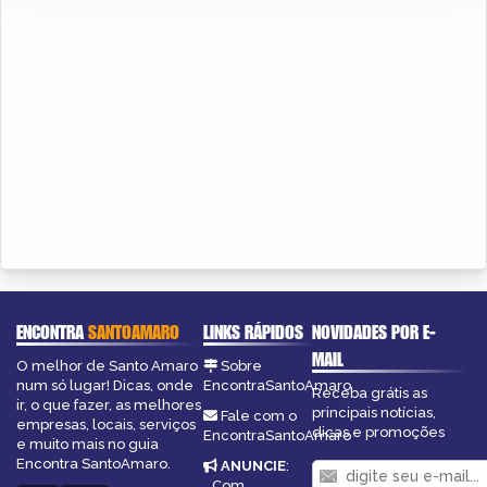
ENCONTRA
SANTOAMARO
LINKS RÁPIDOS
NOVIDADES POR E-
MAIL
O melhor de Santo Amaro
Sobre
num só lugar! Dicas, onde
EncontraSantoAmaro
Receba grátis as
ir, o que fazer, as melhores
principais notícias,
Fale com o
empresas, locais, serviços
dicas e promoções
EncontraSantoAmaro
e muito mais no guia
Encontra SantoAmaro.
ANUNCIE
:
Com