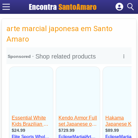
Encontra
SantoAmaro
Cadastrar empresa
Fazer login
arte marcial japonesa em Santo
Criar conta
Amaro