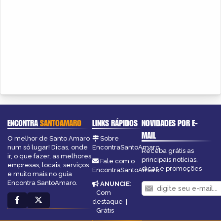
ENCONTRA
SANTOAMARO
LINKS RÁPIDOS
NOVIDADES POR E-
MAIL
O melhor de Santo Amaro
Sobre
num só lugar! Dicas, onde
EncontraSantoAmaro
Receba grátis as
ir, o que fazer, as melhores
principais notícias,
Fale com o
empresas, locais, serviços
dicas e promoções
EncontraSantoAmaro
e muito mais no guia
Encontra SantoAmaro.
ANUNCIE
:
Com
destaque
|
Grátis