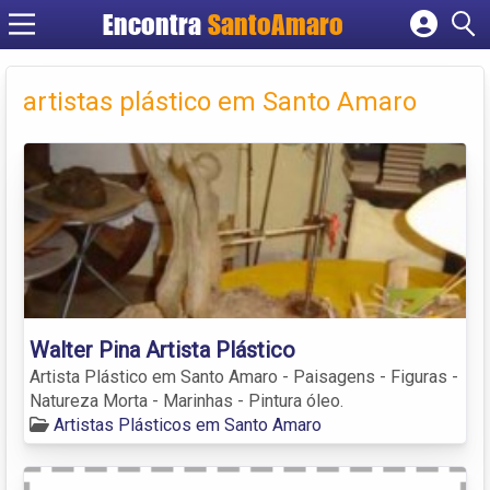
Encontra
SantoAmaro
Cadastrar empresa
Fazer login
artistas plástico em Santo Amaro
Criar conta
Walter Pina Artista Plástico
Artista Plástico em Santo Amaro - Paisagens - Figuras -
Natureza Morta - Marinhas - Pintura óleo.
Artistas Plásticos em Santo Amaro