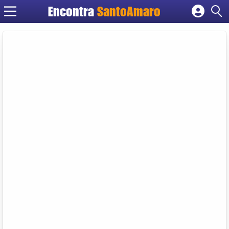
Encontra
SantoAmaro
Cadastrar empresa
Fazer login
Criar conta