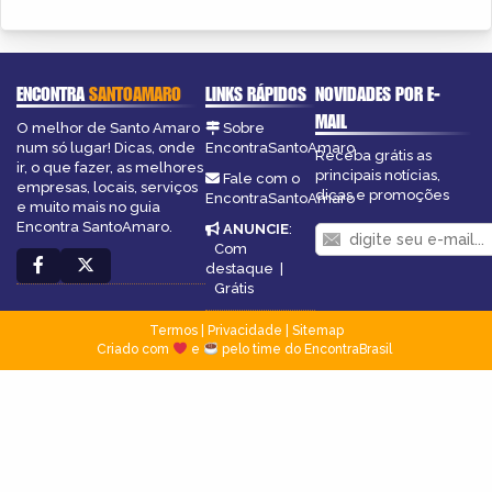
ENCONTRA
SANTOAMARO
LINKS RÁPIDOS
NOVIDADES POR E-
MAIL
O melhor de Santo Amaro
Sobre
num só lugar! Dicas, onde
EncontraSantoAmaro
Receba grátis as
ir, o que fazer, as melhores
principais notícias,
Fale com o
empresas, locais, serviços
dicas e promoções
EncontraSantoAmaro
e muito mais no guia
Encontra SantoAmaro.
ANUNCIE
:
Com
destaque
|
Grátis
Termos
|
Privacidade
|
Sitemap
Criado com
e
pelo time do EncontraBrasil