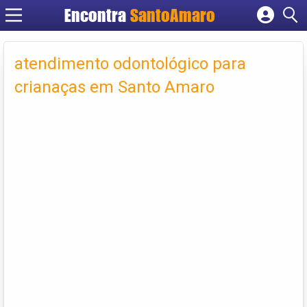
Encontra
SantoAmaro
Cadastrar empresa
Fazer login
atendimento odontológico para
Criar conta
crianaças em Santo Amaro