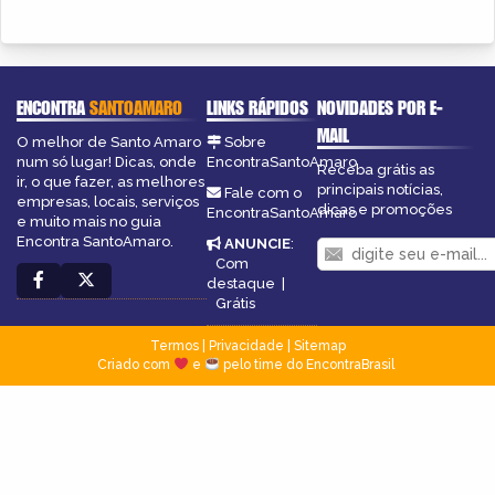
ENCONTRA
SANTOAMARO
LINKS RÁPIDOS
NOVIDADES POR E-
MAIL
O melhor de Santo Amaro
Sobre
num só lugar! Dicas, onde
EncontraSantoAmaro
Receba grátis as
ir, o que fazer, as melhores
principais notícias,
Fale com o
empresas, locais, serviços
dicas e promoções
EncontraSantoAmaro
e muito mais no guia
Encontra SantoAmaro.
ANUNCIE
:
Com
destaque
|
Grátis
Termos
|
Privacidade
|
Sitemap
Criado com
e
pelo time do EncontraBrasil