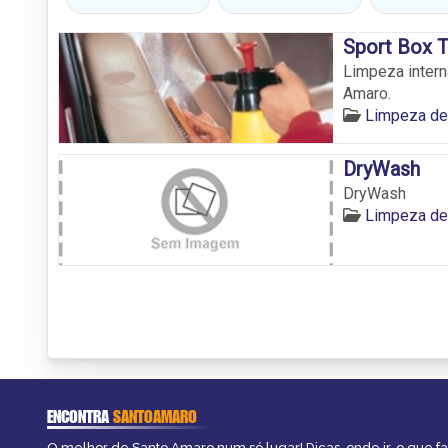
Sport Box 
Limpeza intern
Amaro.
Limpeza de
DryWash
DryWash
Limpeza de
ENCONTRA
SANTOAMARO
O melhor de Santo Amaro num só lugar! Dicas, onde ir, o que f