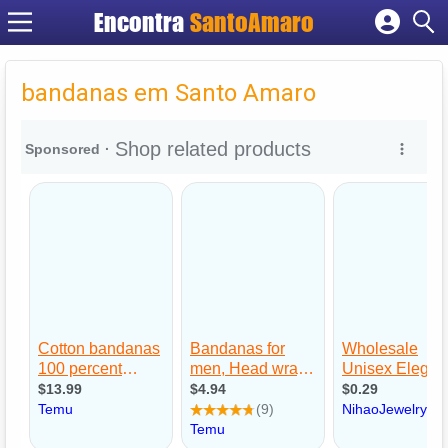
Encontra
SantoAmaro
Cadastrar empresa
Fazer login
bandanas em Santo Amaro
Criar conta