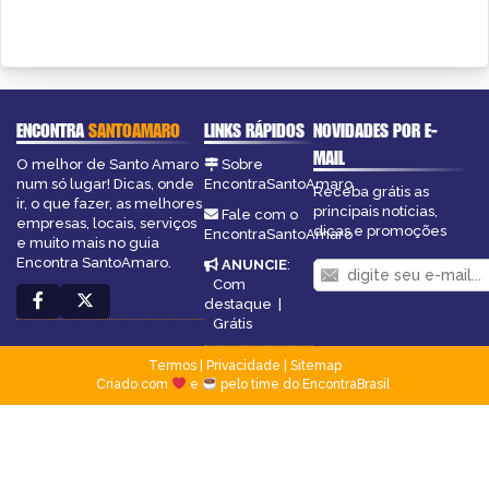
ENCONTRA
SANTOAMARO
LINKS RÁPIDOS
NOVIDADES POR E-
MAIL
O melhor de Santo Amaro
Sobre
num só lugar! Dicas, onde
EncontraSantoAmaro
Receba grátis as
ir, o que fazer, as melhores
principais notícias,
Fale com o
empresas, locais, serviços
dicas e promoções
EncontraSantoAmaro
e muito mais no guia
Encontra SantoAmaro.
ANUNCIE
:
Com
destaque
|
Grátis
Termos
|
Privacidade
|
Sitemap
Criado com
e
pelo time do EncontraBrasil