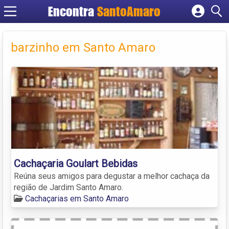
Encontra
SantoAmaro
Cadastrar empresa
Fazer login
barzinho em Santo Amaro
Criar conta
Cachaçaria Goulart Bebidas
Reúna seus amigos para degustar a melhor cachaça da
região de Jardim Santo Amaro.
Cachaçarias em Santo Amaro