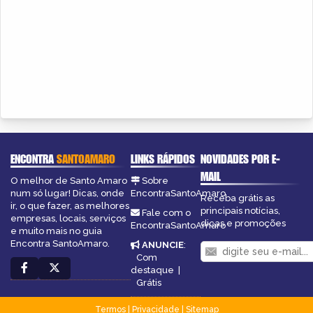
ENCONTRA
SANTOAMARO
LINKS RÁPIDOS
NOVIDADES POR E-
MAIL
O melhor de Santo Amaro
Sobre
num só lugar! Dicas, onde
EncontraSantoAmaro
Receba grátis as
ir, o que fazer, as melhores
principais notícias,
Fale com o
empresas, locais, serviços
dicas e promoções
EncontraSantoAmaro
e muito mais no guia
Encontra SantoAmaro.
ANUNCIE
:
Com
destaque
|
Grátis
Termos
|
Privacidade
|
Sitemap