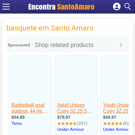
Encontra
SantoAmaro
Cadastrar empresa
Fazer login
basquete em Santo Amaro
Criar conta