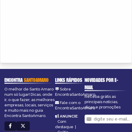
ENCONTRA
SANTOAMARO
LINKS RÁPIDOS
NOVIDADES POR E-
MAIL
O melhor de Santo Amaro
Sobre
num só lugar! Dicas, onde
EncontraSantoAmaro
Receba grátis as
ir, o que fazer, as melhores
principais notícias,
Fale com o
empresas, locais, serviços
dicas e promoções
EncontraSantoAmaro
e muito mais no guia
Encontra SantoAmaro.
ANUNCIE
:
Com
destaque
|