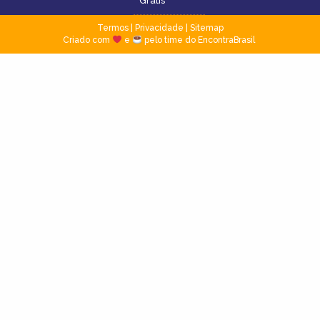
Grátis
Termos
|
Privacidade
|
Sitemap
Criado com
e
pelo time do EncontraBrasil