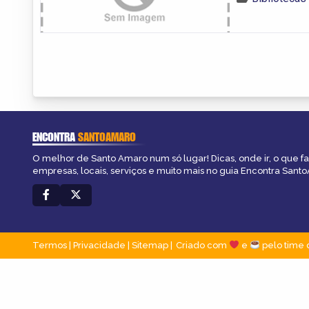
ENCONTRA
SANTOAMARO
O melhor de Santo Amaro num só lugar! Dicas, onde ir, o que f
empresas, locais, serviços e muito mais no guia Encontra Sant
Termos
|
Privacidade
|
Sitemap
Criado com
e
pelo time 