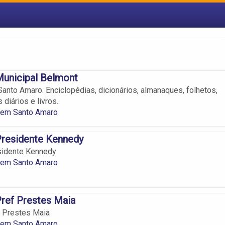
Municipal Belmont
Santo Amaro. Enciclopédias, dicionários, almanaques, folhetos,
s diários e livros.
s em Santo Amaro
Presidente Kennedy
sidente Kennedy
s em Santo Amaro
Pref Prestes Maia
f Prestes Maia
s em Santo Amaro