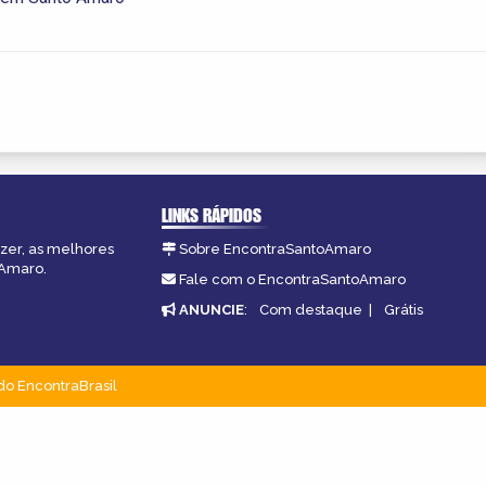
LINKS RÁPIDOS
azer, as melhores
Sobre EncontraSantoAmaro
oAmaro.
Fale com o EncontraSantoAmaro
ANUNCIE
:
Com destaque
|
Grátis
do EncontraBrasil