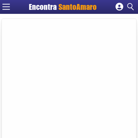
Encontra
SantoAmaro
Cadastrar empresa
Fazer login
Criar conta