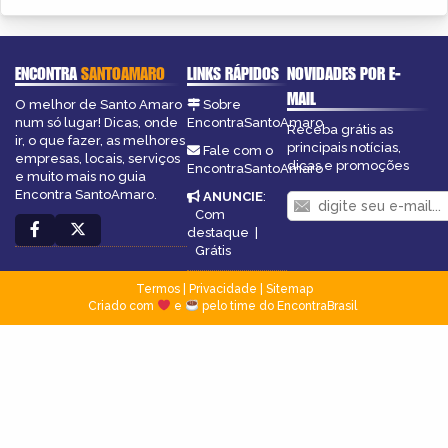
ENCONTRA
SANTOAMARO
LINKS RÁPIDOS
NOVIDADES POR E-
MAIL
O melhor de Santo Amaro
Sobre
num só lugar! Dicas, onde
EncontraSantoAmaro
Receba grátis as
ir, o que fazer, as melhores
principais notícias,
Fale com o
empresas, locais, serviços
dicas e promoções
EncontraSantoAmaro
e muito mais no guia
Encontra SantoAmaro.
ANUNCIE
:
Com
destaque
|
Grátis
Termos
|
Privacidade
|
Sitemap
Criado com
e
pelo time do EncontraBrasil