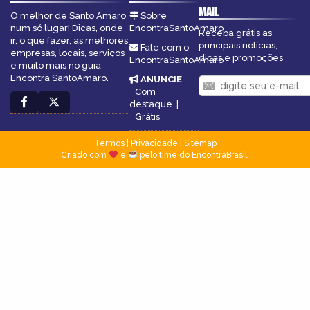
MAIL
O melhor de Santo Amaro
Sobre
num só lugar! Dicas, onde
EncontraSantoAmaro
Receba grátis as
ir, o que fazer, as melhores
principais notícias,
Fale com o
empresas, locais, serviços
dicas e promoções
EncontraSantoAmaro
e muito mais no guia
Encontra SantoAmaro.
ANUNCIE
:
Com
destaque
|
Grátis
Termos
|
Privacidade
|
Sitemap
Criado com
e
pelo time do EncontraBrasil