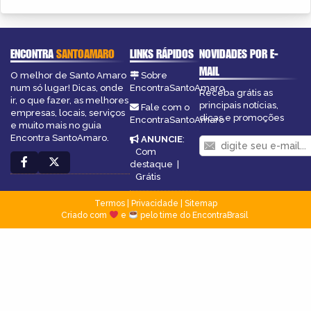
ENCONTRA
SANTOAMARO
LINKS RÁPIDOS
NOVIDADES POR E-
MAIL
O melhor de Santo Amaro
Sobre
num só lugar! Dicas, onde
EncontraSantoAmaro
Receba grátis as
ir, o que fazer, as melhores
principais notícias,
Fale com o
empresas, locais, serviços
dicas e promoções
EncontraSantoAmaro
e muito mais no guia
Encontra SantoAmaro.
ANUNCIE
:
Com
destaque
|
Grátis
Termos
|
Privacidade
|
Sitemap
Criado com
e
pelo time do EncontraBrasil