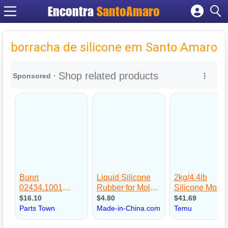
Encontra
SantoAmaro
Cadastrar empresa
Fazer login
borracha de silicone em Santo Amaro
Criar conta