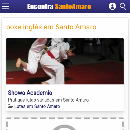
Encontra
SantoAmaro
Cadastrar empresa
Fazer login
boxe inglês em Santo Amaro
Criar conta
Showa Academia
Pratique lutas variadas em Santo Amaro.
Lutas em Santo Amaro