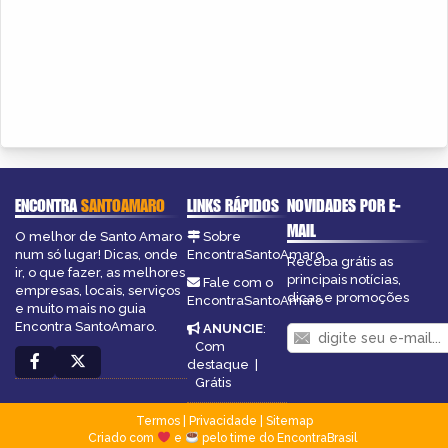
ENCONTRA
SANTOAMARO
LINKS RÁPIDOS
NOVIDADES POR E-
MAIL
O melhor de Santo Amaro
Sobre
num só lugar! Dicas, onde
EncontraSantoAmaro
Receba grátis as
ir, o que fazer, as melhores
principais notícias,
Fale com o
empresas, locais, serviços
dicas e promoções
EncontraSantoAmaro
e muito mais no guia
Encontra SantoAmaro.
ANUNCIE
:
Com
destaque
|
Grátis
Termos
|
Privacidade
|
Sitemap
Criado com
e
pelo time do EncontraBrasil