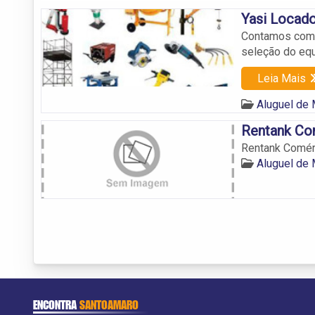
Yasi Locad
Contamos com p
seleção do eq
Leia Mais
Aluguel de
Rentank Co
Rentank Comér
Aluguel de
ENCONTRA
SANTOAMARO