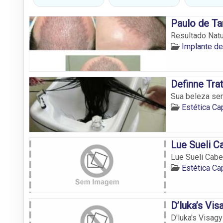
Paulo de T
Resultado Natu
Implante d
Definne Tra
Sua beleza sem
Estética Ca
Lue Sueli C
Lue Sueli Cabe
Estética Ca
D’luka’s Vis
D'luka's Visagy