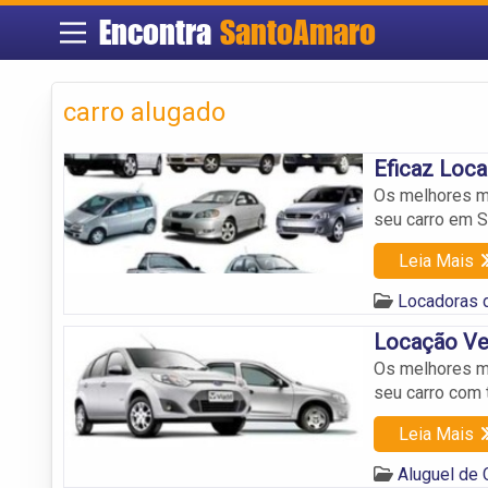
Encontra
SantoAmaro
carro alugado
Eficaz Loca
Os melhores mo
seu carro em 
Leia Mais
Locadoras 
Locação Ve
Os melhores mo
seu carro com t
Leia Mais
Aluguel de