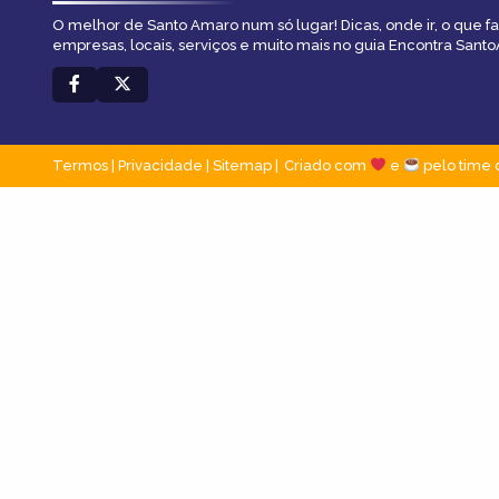
O melhor de Santo Amaro num só lugar! Dicas, onde ir, o que f
empresas, locais, serviços e muito mais no guia Encontra Sant
Termos
|
Privacidade
|
Sitemap
Criado com
e
pelo time 