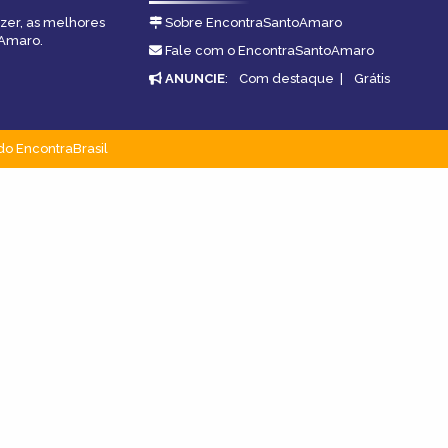
azer, as melhores
Sobre EncontraSantoAmaro
oAmaro.
Fale com o EncontraSantoAmaro
ANUNCIE
:
Com destaque
|
Grátis
do EncontraBrasil