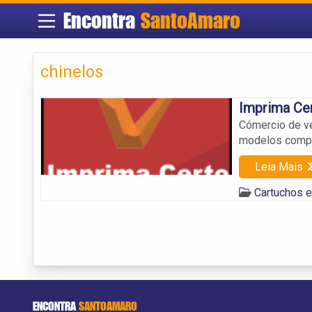
Encontra
SantoAmaro
chinelos
Imprima Cert
Cómercio de ve
modelos compa
Leia Mais
Cartuchos 
ENCONTRA
SANTOAMARO