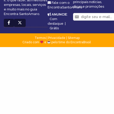
ir, o que fazer, as melhores
principais notícias,
Fale com o
empresas, locais, serviços
dicas e promoções
EncontraSantoAmaro
e muito mais no guia
Encontra SantoAmaro.
ANUNCIE
:
Com
destaque
|
Grátis
Termos
|
Privacidade
|
Sitemap
Criado com
e
pelo time do EncontraBrasil