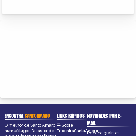
ENCONTRA
SANTOAMARO
LINKS RÁPIDOS
NOVIDADES POR E-
MAIL
O melhor de Santo Amaro
Sobre
num só lugar! Dicas, onde
EncontraSantoAmaro
Receba grátis as