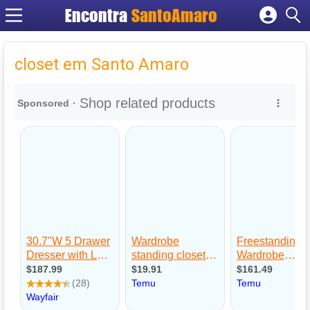
Encontra
SantoAmaro
Cadastrar empresa
Fazer login
closet em Santo Amaro
Criar conta