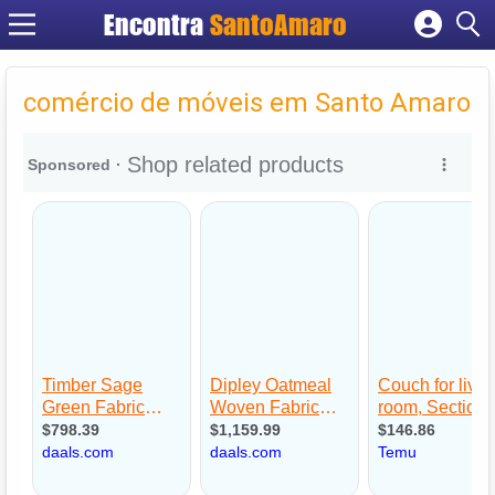
Encontra
SantoAmaro
Cadastrar empresa
Fazer login
comércio de móveis em Santo Amaro
Criar conta