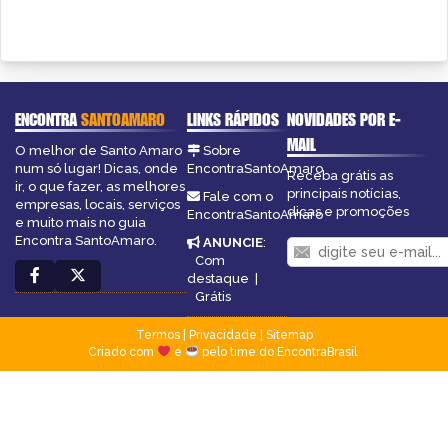
ENCONTRA
SANTOAMARO
LINKS RÁPIDOS
NOVIDADES POR E-
MAIL
O melhor de Santo Amaro
Sobre
num só lugar! Dicas, onde
EncontraSantoAmaro
Receba grátis as
ir, o que fazer, as melhores
principais notícias,
Fale com o
empresas, locais, serviços
dicas e promoções
EncontraSantoAmaro
e muito mais no guia
Encontra SantoAmaro.
ANUNCIE
:
Com
destaque
|
Grátis
Termos
|
Privacidade
|
Sitemap
Criado com
e
pelo time do EncontraBrasil