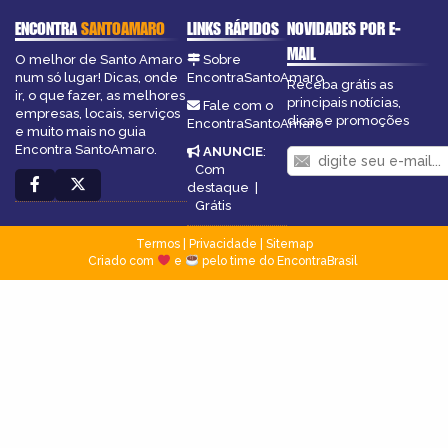
ENCONTRA
SANTOAMARO
LINKS RÁPIDOS
NOVIDADES POR E-
MAIL
O melhor de Santo Amaro
Sobre
num só lugar! Dicas, onde
EncontraSantoAmaro
Receba grátis as
ir, o que fazer, as melhores
principais notícias,
Fale com o
empresas, locais, serviços
dicas e promoções
EncontraSantoAmaro
e muito mais no guia
Encontra SantoAmaro.
ANUNCIE
:
Com
destaque
|
Grátis
Termos
|
Privacidade
|
Sitemap
Criado com
e
pelo time do EncontraBrasil