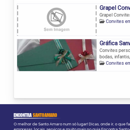
Grapel Conv
Grapel Convite
Convites e
Gráfica San
Convites perso
bodas, infantis
Convites e
ENCONTRA
SANTOAMARO
O melhor de Santo Amaro num só lugar! Dicas, onde ir, o que f
empresas, locais, serviços e muito mais no guia Encontra Sant