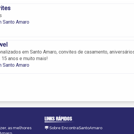
ites
s
m Santo Amaro
wel
nalizados em Santo Amaro, convites de casamento, aniversários
, 15 anos e muito mais!
m Santo Amaro
LINKS RÁPIDOS
azer, as melhores
Sobre EncontraSantoAmaro
oAmaro.