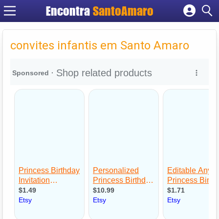
Encontra
SantoAmaro
Cadastrar empresa
Fazer login
convites infantis em Santo Amaro
Criar conta