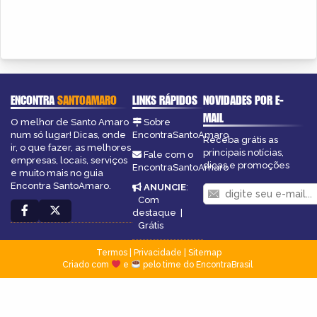
ENCONTRA
SANTOAMARO
LINKS RÁPIDOS
NOVIDADES POR E-
MAIL
O melhor de Santo Amaro
Sobre
num só lugar! Dicas, onde
EncontraSantoAmaro
Receba grátis as
ir, o que fazer, as melhores
principais notícias,
Fale com o
empresas, locais, serviços
dicas e promoções
EncontraSantoAmaro
e muito mais no guia
Encontra SantoAmaro.
ANUNCIE
:
Com
destaque
|
Grátis
Termos
|
Privacidade
|
Sitemap
Criado com
e
pelo time do EncontraBrasil