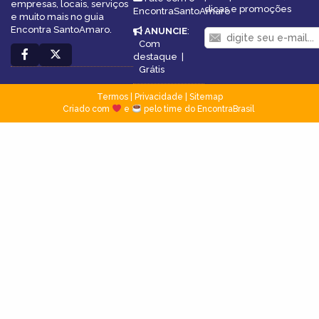
empresas, locais, serviços
dicas e promoções
EncontraSantoAmaro
e muito mais no guia
Encontra SantoAmaro.
ANUNCIE
:
Com
destaque
|
Grátis
Termos
|
Privacidade
|
Sitemap
Criado com
e
pelo time do EncontraBrasil