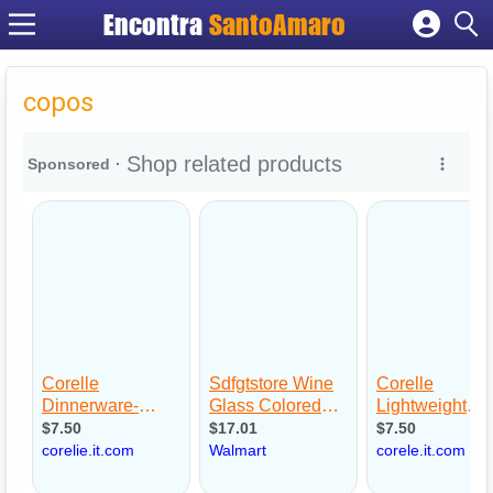
Encontra
SantoAmaro
Cadastrar empresa
Fazer login
copos
Criar conta