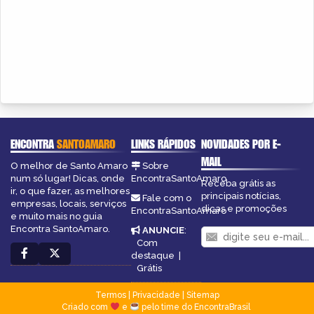
ENCONTRA
SANTOAMARO
LINKS RÁPIDOS
NOVIDADES POR E-
MAIL
O melhor de Santo Amaro
Sobre
num só lugar! Dicas, onde
EncontraSantoAmaro
Receba grátis as
ir, o que fazer, as melhores
principais notícias,
Fale com o
empresas, locais, serviços
dicas e promoções
EncontraSantoAmaro
e muito mais no guia
Encontra SantoAmaro.
ANUNCIE
:
Com
destaque
|
Grátis
Termos
|
Privacidade
|
Sitemap
Criado com
e
pelo time do EncontraBrasil