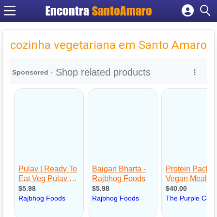
Encontra
SantoAmaro
Cadastrar empresa
Fazer login
cozinha vegetariana em Santo Amaro
Criar conta