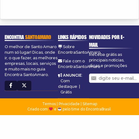
ENCONTRA
SANTOAMARO
LINKS RÁPIDOS
NOVIDADES POR E-
MAIL
O melhor de Santo Amaro
Sobre
num só lugar! Dicas, onde
EncontraSantoAmaro
Receba grátis as
ir, o que fazer, as melhores
principais notícias,
Fale com o
empresas, locais, serviços
dicas e promoções
EncontraSantoAmaro
e muito mais no guia
Encontra SantoAmaro.
ANUNCIE
:
Com
destaque
|
Grátis
Termos
|
Privacidade
|
Sitemap
Criado com
e
pelo time do EncontraBrasil