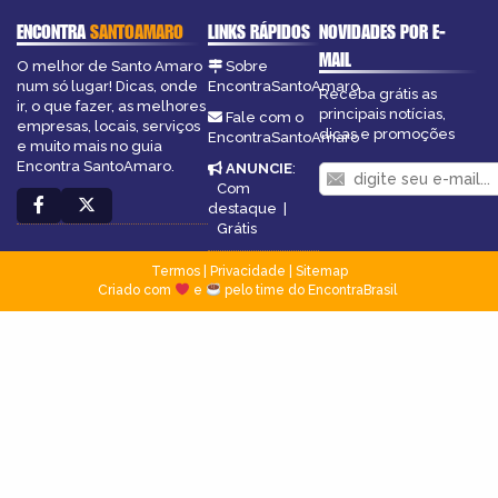
ENCONTRA
SANTOAMARO
LINKS RÁPIDOS
NOVIDADES POR E-
MAIL
O melhor de Santo Amaro
Sobre
num só lugar! Dicas, onde
EncontraSantoAmaro
Receba grátis as
ir, o que fazer, as melhores
principais notícias,
Fale com o
empresas, locais, serviços
dicas e promoções
EncontraSantoAmaro
e muito mais no guia
Encontra SantoAmaro.
ANUNCIE
:
Com
destaque
|
Grátis
Termos
|
Privacidade
|
Sitemap
Criado com
e
pelo time do EncontraBrasil