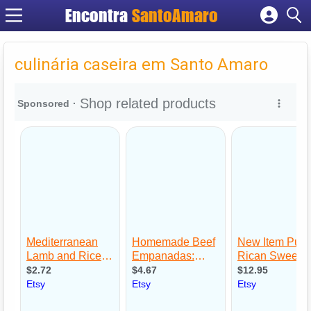
Encontra
SantoAmaro
Cadastrar empresa
Fazer login
culinária caseira em Santo Amaro
Criar conta