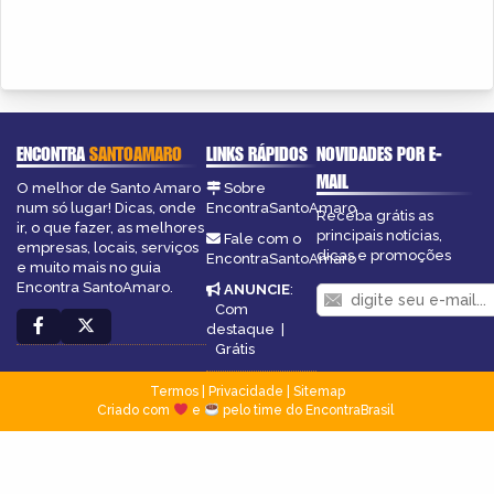
ENCONTRA
SANTOAMARO
LINKS RÁPIDOS
NOVIDADES POR E-
MAIL
O melhor de Santo Amaro
Sobre
num só lugar! Dicas, onde
EncontraSantoAmaro
Receba grátis as
ir, o que fazer, as melhores
principais notícias,
Fale com o
empresas, locais, serviços
dicas e promoções
EncontraSantoAmaro
e muito mais no guia
Encontra SantoAmaro.
ANUNCIE
:
Com
destaque
|
Grátis
Termos
|
Privacidade
|
Sitemap
Criado com
e
pelo time do EncontraBrasil