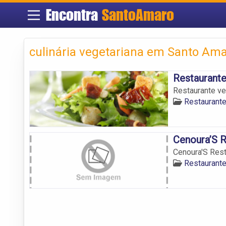
Encontra
SantoAmaro
culinária vegetariana em Santo Am
Restaurant
Restaurante ve
Restaurant
Cenoura’S R
Cenoura'S Rest
Restaurant