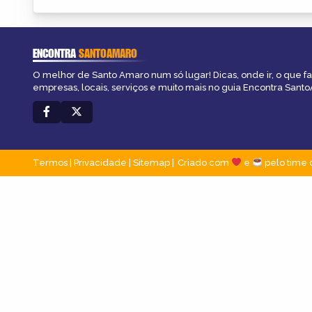
ENCONTRA
SANTOAMARO
O melhor de Santo Amaro num só lugar! Dicas, onde ir, o que f
empresas, locais, serviços e muito mais no guia Encontra Sant
Termos
|
Privacidade
|
Sitemap
Criado com
e
pelo time 