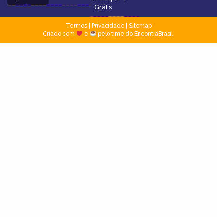
Grátis
Termos
|
Privacidade
|
Sitemap
Criado com
e
pelo time do EncontraBrasil