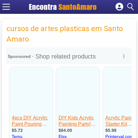
Encontra
SantoAmaro
Cadastrar empresa
Fazer login
cursos de artes plasticas em Santo
Criar conta
Amaro