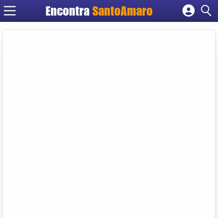
Encontra
SantoAmaro
Cadastrar empresa
Fazer login
Criar conta