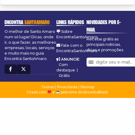
ENCONTRA
SANTOAMARO
LINKS RÁPIDOS
NOVIDADES POR E-
MAIL
O melhor de Santo Amaro
Sobre
num só lugar! Dicas, onde
EncontraSantoAmaro
Receba grátis as
ir, o que fazer, as melhores
principais notícias,
Fale com o
empresas, locais, serviços
dicas e promoções
EncontraSantoAmaro
e muito mais no guia
Encontra SantoAmaro.
ANUNCIE
:
Com
destaque
|
Grátis
Termos
|
Privacidade
|
Sitemap
Criado com
e
pelo time do EncontraBrasil