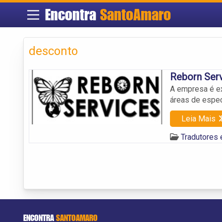
Encontra
SantoAmaro
desconto
Reborn Ser
A empresa é ex
áreas de espec
Leia Mais
Tradutores
ENCONTRA
SANTOAMARO