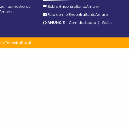
azer, as melhores
Sobre EncontraSantoAmaro
oAmaro.
Fale com o EncontraSantoAmaro
ANUNCIE
:
Com destaque
|
Grátis
do EncontraBrasil