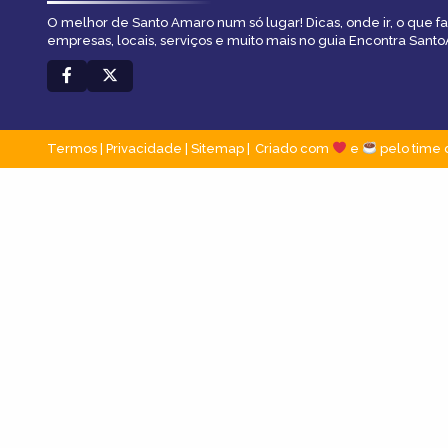
O melhor de Santo Amaro num só lugar! Dicas, onde ir, o que f
empresas, locais, serviços e muito mais no guia Encontra Sant
Termos
|
Privacidade
|
Sitemap
Criado com
e
pelo time 