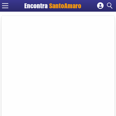
Encontra
SantoAmaro
Cadastrar empresa
Fazer login
Criar conta