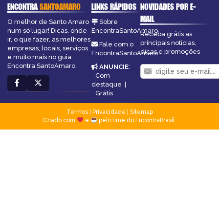
ENCONTRA
SANTOAMARO
LINKS RÁPIDOS
NOVIDADES POR E-
MAIL
O melhor de Santo Amaro
Sobre
num só lugar! Dicas, onde
EncontraSantoAmaro
Receba grátis as
ir, o que fazer, as melhores
principais notícias,
Fale com o
empresas, locais, serviços
dicas e promoções
EncontraSantoAmaro
e muito mais no guia
Encontra SantoAmaro.
ANUNCIE
:
Com
destaque
|
Grátis
Termos
|
Privacidade
|
Sitemap
Criado com
e
pelo time do EncontraBrasil