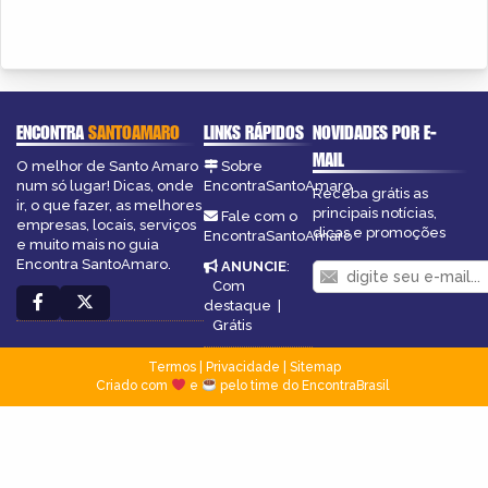
ENCONTRA
SANTOAMARO
LINKS RÁPIDOS
NOVIDADES POR E-
MAIL
O melhor de Santo Amaro
Sobre
num só lugar! Dicas, onde
EncontraSantoAmaro
Receba grátis as
ir, o que fazer, as melhores
principais notícias,
Fale com o
empresas, locais, serviços
dicas e promoções
EncontraSantoAmaro
e muito mais no guia
Encontra SantoAmaro.
ANUNCIE
:
Com
destaque
|
Grátis
Termos
|
Privacidade
|
Sitemap
Criado com
e
pelo time do EncontraBrasil