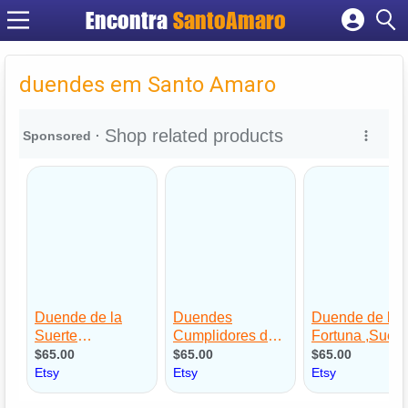
Encontra
SantoAmaro
Cadastrar empresa
Fazer login
duendes em Santo Amaro
Criar conta