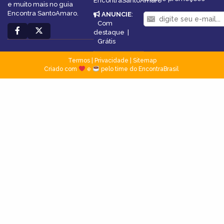
EncontraSantoAmaro
e muito mais no guia
Encontra SantoAmaro.
ANUNCIE
:
Com
destaque
|
Grátis
Termos
|
Privacidade
|
Sitemap
Criado com
e
pelo time do EncontraBrasil