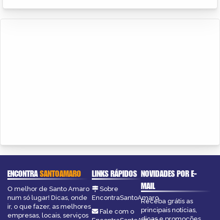
ENCONTRA
SANTOAMARO
LINKS RÁPIDOS
NOVIDADES POR E-
MAIL
O melhor de Santo Amaro
Sobre
num só lugar! Dicas, onde
EncontraSantoAmaro
Receba grátis as
ir, o que fazer, as melhores
principais notícias,
Fale com o
empresas, locais, serviços
dicas e promoções