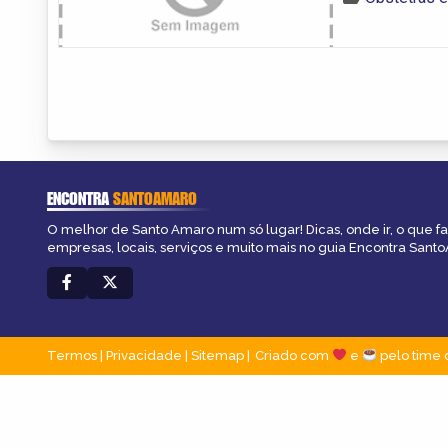
ENCONTRA
SANTOAMARO
O melhor de Santo Amaro num só lugar! Dicas, onde ir, o que f
empresas, locais, serviços e muito mais no guia Encontra Sant
Termos
|
Privacidade
|
Sitemap
Criado com
e
pelo time 