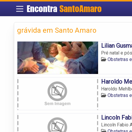
Encontra
SantoAmaro
grávida em Santo Amaro
Lilian Gusm
Pré natal e pó
Obstetras 
Haroldo Me
Haroldo Mehlb
Obstetras 
Lincoln Fab
Lincoln Fabio 
Obstetras 