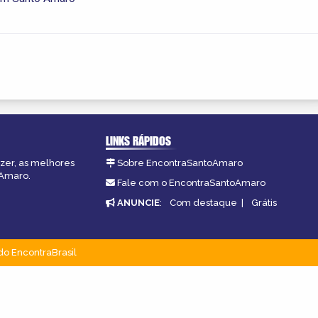
LINKS RÁPIDOS
azer, as melhores
Sobre EncontraSantoAmaro
oAmaro.
Fale com o EncontraSantoAmaro
ANUNCIE
:
Com destaque
|
Grátis
do EncontraBrasil