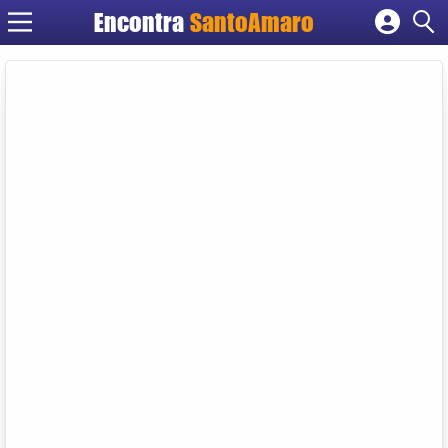
Encontra
SantoAmaro
Cadastrar empresa
Fazer login
Criar conta