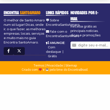
ENCONTRA
SANTOAMARO
LINKS RÁPIDOS
NOVIDADES POR E-
MAIL
O melhor de Santo Amaro
Sobre
num só lugar! Dicas, onde
EncontraSantoAmaro
Receba grátis as
ir, o que fazer, as melhores
principais notícias,
Fale com o
empresas, locais, serviços
dicas e promoções
EncontraSantoAmaro
e muito mais no guia
Encontra SantoAmaro.
ANUNCIE
:
Com
destaque
|
Grátis
Termos
|
Privacidade
|
Sitemap
Criado com
e
pelo time do EncontraBrasil