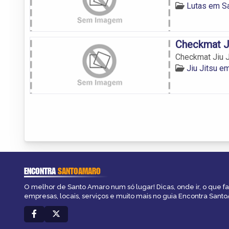
Lutas em S
Checkmat Ji
Checkmat Jiu J
Jiu Jitsu e
ENCONTRA
SANTOAMARO
O melhor de Santo Amaro num só lugar! Dicas, onde ir, o que f
empresas, locais, serviços e muito mais no guia Encontra Sant