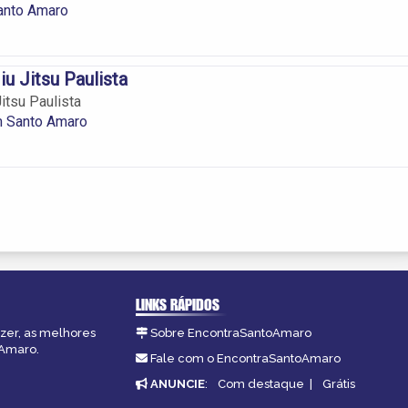
anto Amaro
u Jitsu Paulista
itsu Paulista
m Santo Amaro
LINKS RÁPIDOS
azer, as melhores
Sobre EncontraSantoAmaro
oAmaro.
Fale com o EncontraSantoAmaro
ANUNCIE
:
Com destaque
|
Grátis